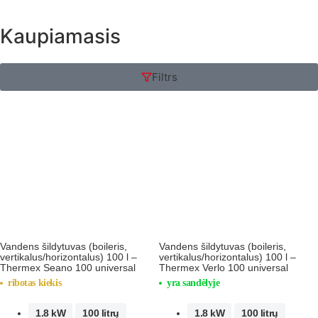
Kaupiamasis
Filtrs
Vandens šildytuvas (boileris,
Vandens šildytuvas (boileris,
vertikalus/horizontalus) 100 l –
vertikalus/horizontalus) 100 l –
Thermex Seano 100 universal
Thermex Verlo 100 universal
ribotas kiekis
yra sandėlyje
1.8 kW
100 litrų
1.8 kW
100 litrų