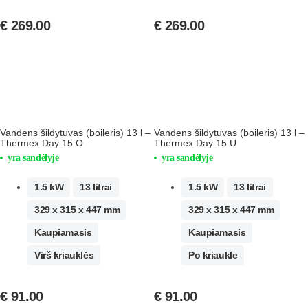
€
269.00
€
269.00
Vandens šildytuvas (boileris) 13 l –
Vandens šildytuvas (boileris) 13 l –
Thermex Day 15 O
Thermex Day 15 U
yra sandėlyje
yra sandėlyje
1.5 kW
13 litrai
1.5 kW
13 litrai
329 x 315 x 447 mm
329 x 315 x 447 mm
Kaupiamasis
Kaupiamasis
Virš kriauklės
Po kriaukle
€
91.00
€
91.00