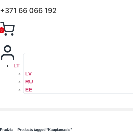
+371 66 066 192
0
LT
LV
RU
EE
Pradžia
Products tagged “Kaupiamasis”