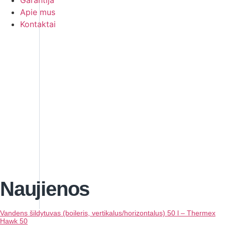
Garantija
Apie mus
Kontaktai
Naujienos
Vandens šildytuvas (boileris, vertikalus/horizontalus) 50 l – Thermex
Hawk 50