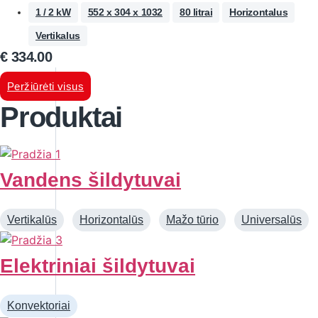
1 / 2 kW
552 x 304 x 1032
80 litrai
Horizontalus
Vertikalus
€
334.00
Peržiūrėti visus
Produktai
Vandens šildytuvai
Vertikalūs
Horizontalūs
Mažo tūrio
Universalūs
Elektriniai šildytuvai
Konvektoriai