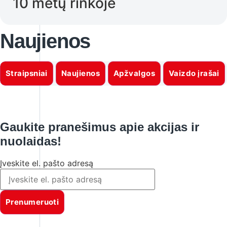
10 metų rinkoje
Naujienos
Straipsniai
Naujienos
Apžvalgos
Vaizdo įrašai
Gaukite pranešimus apie akcijas ir
nuolaidas!
Įveskite el. pašto adresą
Prenumeruoti