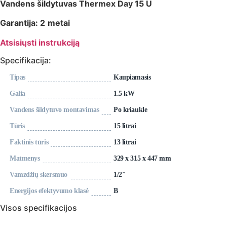
Vandens šildytuvas Thermex Day 15 U
Garantija: 2
metai
Atsisiųsti instrukciją
Specifikacija:
Tipas
Kaupiamasis
Galia
1.5 kW
Vandens šildytuvo montavimas
Po kriaukle
Tūris
15 litrai
Faktinis tūris
13 litrai
Matmenys
329 x 315 x 447 mm
Vamzdžių skersmuo
1/2″
Energijos efektyvumo klasė
В
Visos specifikacijos