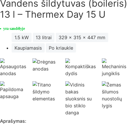
Vandens šildytuvas (boileris)
13 l – Thermex Day 15 U
yra sandėlyje
1.5 kW
13 litrai
329 x 315 x 447 mm
Kaupiamasis
Po kriaukle
Aprašymas: