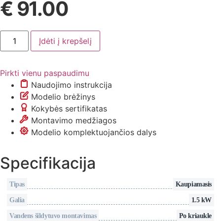
€
91.00
produkto
Įdėti į krepšelį
kiekis:
Vandens
šildytuvas
(boileris)
Pirkti vienu paspaudimu
13
l
Naudojimo instrukcija
–
Modelio brėžinys
Thermex
Day
Kokybės sertifikatas
15
Montavimo medžiagos
U
Modelio komplektuojančios dalys
Specifikacija
Tipas
Kaupiamasis
Galia
1.5 kW
Vandens šildytuvo montavimas
Po kriaukle