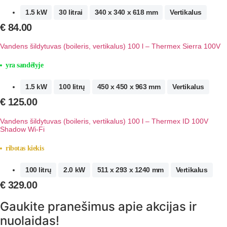
1.5 kW
30 litrai
340 x 340 x 618 mm
Vertikalus
€
84.00
Vandens šildytuvas (boileris, vertikalus) 100 l – Thermex Sierra 100V
yra sandėlyje
1.5 kW
100 litrų
450 x 450 x 963 mm
Vertikalus
€
125.00
Vandens šildytuvas (boileris, vertikalus) 100 l – Thermex ID 100V
Shadow Wi-Fi
ribotas kiekis
100 litrų
2.0 kW
511 x 293 x 1240 mm
Vertikalus
€
329.00
Gaukite pranešimus apie akcijas ir
nuolaidas!