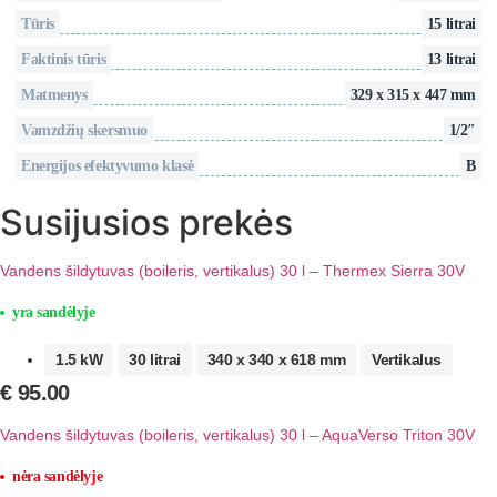
Tūris
15 litrai
Faktinis tūris
13 litrai
Matmenys
329 x 315 x 447 mm
Vamzdžių skersmuo
1/2″
Energijos efektyvumo klasė
В
Susijusios prekės
Vandens šildytuvas (boileris, vertikalus) 30 l – Thermex Sierra 30V
yra sandėlyje
1.5 kW
30 litrai
340 x 340 x 618 mm
Vertikalus
€
95.00
Vandens šildytuvas (boileris, vertikalus) 30 l – AquaVerso Triton 30V
nėra sandėlyje