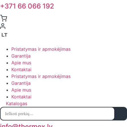
+371 66 066 192
LT
Pristatymas ir apmokėjimas
Garantija
Apie mus
Kontaktai
Pristatymas ir apmokėjimas
Garantija
Apie mus
Kontaktai
Katalogas
Products
search
info@thermex.lv