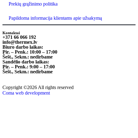
Prekių grąžinimo politika
Papildoma informacija klientams apie užsakymą
Kontaktai
+371 66 066 192
info@thermex.lv
Biuro darbo laikas:
Pir. – Penk.: 10:00 – 17:00
Šešt., Sekm.: nedirbame
Sandėlio darbo laikas:
Pir. – Penk.: 9:00 – 17:00
Šešt., Sekm.: nedirbame
Copyright ©2026 All rights reserved
Coma web development