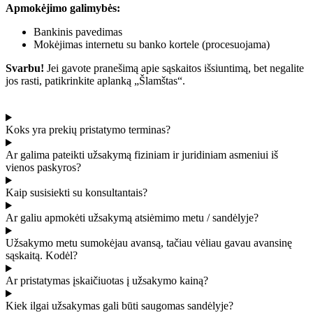
Apmokėjimo galimybės:
Bankinis pavedimas
Mokėjimas internetu su banko kortele (procesuojama)
Svarbu!
Jei gavote pranešimą apie sąskaitos išsiuntimą, bet negalite
jos rasti, patikrinkite aplanką „Šlamštas“.
Koks yra prekių pristatymo terminas?
Ar galima pateikti užsakymą fiziniam ir juridiniam asmeniui iš
vienos paskyros?
Kaip susisiekti su konsultantais?
Ar galiu apmokėti užsakymą atsiėmimo metu / sandėlyje?
Užsakymo metu sumokėjau avansą, tačiau vėliau gavau avansinę
sąskaitą. Kodėl?
Ar pristatymas įskaičiuotas į užsakymo kainą?
Kiek ilgai užsakymas gali būti saugomas sandėlyje?