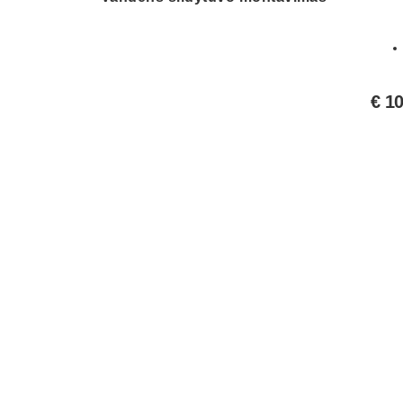
€
10
Gaukite pranešimus apie akcij
nuolaidas!