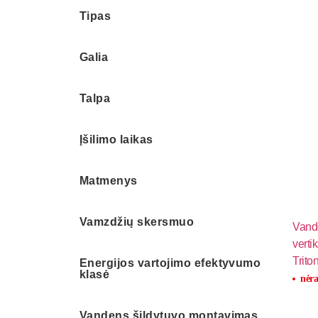
Tipas
Galia
Talpa
Įšilimo laikas
Matmenys
Vamzdžių skersmuo
Vande
verti
Trito
Energijos vartojimo efektyvumo
klasė
nėra
Vandens šildytuvo montavimas