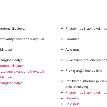
uktai
Pirkėjams
andens šildytuvai
Pristatymas ir apmokėjimas
ratekantys vandens šildytuvai
Garantija
ildytuvai
Apie mus
tsarginės dalys
Sukčiavimo prevencijos poli
andens šildytuvai
Prekių grąžinimo politika
ratekantys vandens šildytuvai
ildytuvai
Papildoma informacija klie
tsarginės dalys
apie užsakymą
Pristatymas ir apmokėjimas
Garantija
Apie mus