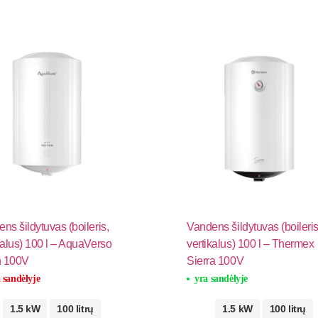
ns šildytuvas (boileris,
Vandens šildytuvas (boileris
kalus) 100 l – AquaVerso
vertikalus) 100 l – Thermex
n 100V
Sierra 100V
 sandėlyje
yra sandėlyje
1.5 kW
100 litrų
1.5 kW
100 litrų