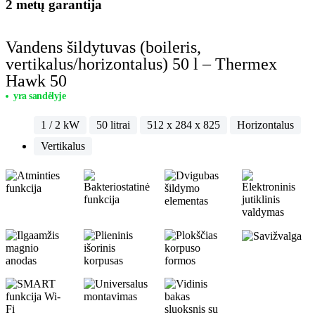
2 metų garantija
Vandens šildytuvas (boileris,
vertikalus/horizontalus) 50 l – Thermex
Hawk 50
yra sandėlyje
1 / 2 kW
50 litrai
512 x 284 x 825
Horizontalus
Vertikalus