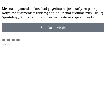
Mes naudojame slapukus, kad pagerintume jūsų naršymo patirtį,
rodytume suasmenintą reklamą ar turinį ir analizuotume mūsų srautą.
Spustelėję „Sutinku su visais“, jūs sutinkate su slapukų naudojimu.
Sutinku su visais