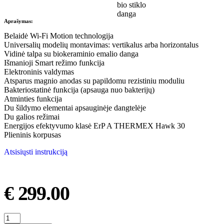
Aprašymas:
Belaidė Wi-Fi Motion technologija
Universalių modelių montavimas: vertikalus arba horizontalus
Vidinė talpa su biokeraminio emalio danga
Išmanioji Smart režimo funkcija
Elektroninis valdymas
Atsparus magnio anodas su papildomu rezistiniu moduliu
Bakteriostatinė funkcija (apsauga nuo bakterijų)
Atminties funkcija
Du šildymo elementai apsauginėje dangtelėje
Du galios režimai
Energijos efektyvumo klasė ErP A THERMEX Hawk 30
Plieninis korpusas
Atsisiųsti instrukciją
€
299.00