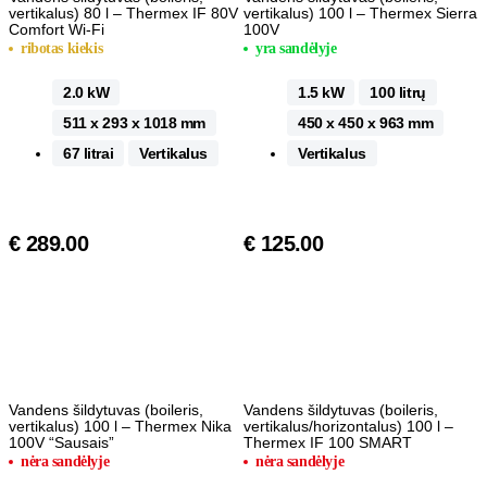
vertikalus) 80 l – Thermex IF 80V
vertikalus) 100 l – Thermex Sierra
Comfort Wi-Fi
100V
ribotas kiekis
yra sandėlyje
2.0 kW
1.5 kW
100 litrų
511 x 293 x 1018 mm
450 x 450 x 963 mm
67 litrai
Vertikalus
Vertikalus
€
289.00
€
125.00
Vandens šildytuvas (boileris,
Vandens šildytuvas (boileris,
vertikalus) 100 l – Thermex Nika
vertikalus/horizontalus) 100 l –
100V “Sausais”
Thermex IF 100 SMART
nėra sandėlyje
nėra sandėlyje