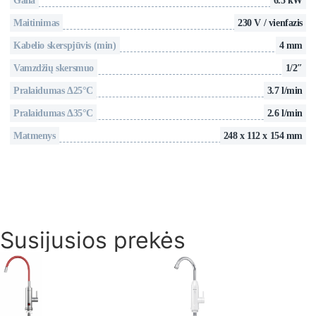
Galia
6.5 kW
Maitinimas
230 V / vienfazis
Kabelio skerspjūvis (min)
4 mm
Vamzdžių skersmuo
1/2″
Pralaidumas Δ25°C
3.7 l/min
Pralaidumas Δ35°C
2.6 l/min
Matmenys
248 x 112 x 154 mm
Susijusios prekės