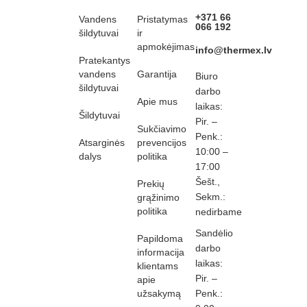
rights
+371 66
Vandens
Pristatymas
066 192
reserved
šildytuvai
ir
Coma web
apmokėjimas
info@thermex.lv
development
Pratekantys
vandens
Garantija
Biuro
šildytuvai
darbo
Apie mus
laikas:
Šildytuvai
Pir. –
Sukčiavimo
Penk.:
Atsarginės
prevencijos
10:00 –
dalys
politika
17:00
Šešt.,
Prekių
Sekm.:
grąžinimo
politika
nedirbame
Sandėlio
Papildoma
darbo
informacija
laikas:
klientams
Pir. –
apie
užsakymą
Penk.: