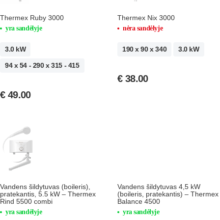
Thermex Ruby 3000
Thermex Nix 3000
yra sandėlyje
nėra sandėlyje
3.0 kW
190 x 90 x 340
3.0 kW
94 x 54 - 290 x 315 - 415
€
38.00
€
49.00
Vandens šildytuvas (boileris),
Vandens šildytuvas 4,5 kW
pratekantis, 5.5 kW – Thermex
(boileris, pratekantis) – Thermex
Rind 5500 combi
Balance 4500
yra sandėlyje
yra sandėlyje