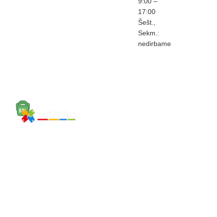
9:00 –
17:00
Šešt.,
Sekm.:
nedirbame