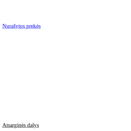
Nurašytos prekės
Atsarginės dalys