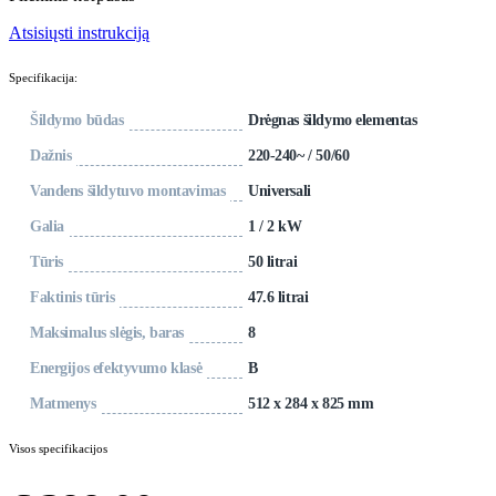
Atsisiųsti instrukciją
Specifikacija:
Šildymo būdas
Drėgnas šildymo elementas
Dažnis
220-240~ / 50/60
Vandens šildytuvo montavimas
Universali
Galia
1 / 2 kW
Tūris
50 litrai
Faktinis tūris
47.6 litrai
Maksimalus slėgis, baras
8
Energijos efektyvumo klasė
В
Matmenys
512 x 284 x 825 mm
Visos specifikacijos