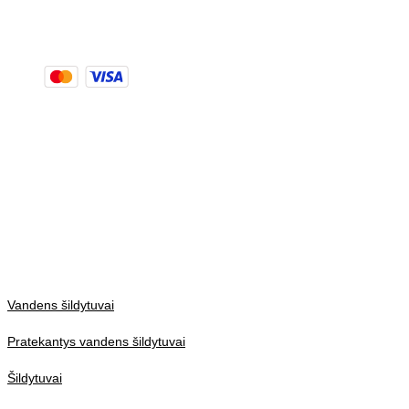
Pirmaujantis specializuotas vandens šildytuvų gamintojas
Europoje
Copyright ©2026
All rights reserved
Coma web development
Produktai
Vandens šildytuvai
Pratekantys vandens šildytuvai
Šildytuvai