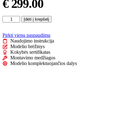
€
299.00
produkto
Įdėti į krepšelį
kiekis:
Vandens
šildytuvas
Pirkti vienu paspaudimu
(boileris,
Naudojimo instrukcija
vertikalus/horizontalus)
Modelio brėžinys
50
Kokybės sertifikatas
l
Montavimo medžiagos
–
Modelio komplektuojančios dalys
Thermex
Eagle
50