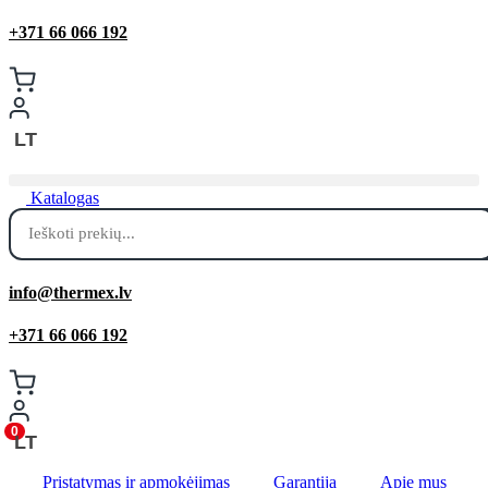
+371 66 066 192
LT
Katalogas
Products
search
info@thermex.lv
+371 66 066 192
0
LT
Pristatymas ir apmokėjimas
Garantija
Apie mus