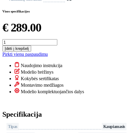
Visos specifikacijos
€
289.00
produkto
kiekis:
Įdėti į krepšelį
Vandens
Pirkti vienu paspaudimu
šildytuvas
(boileris,
Naudojimo instrukcija
vertikalus)
Modelio brėžinys
80
Kokybės sertifikatas
l
–
Montavimo medžiagos
Thermex
Modelio komplektuojančios dalys
IF
80V
Comfort
Wi-
Specifikacija
Fi
Tipas
Kaupiamasis