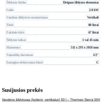
Šildymo būdas
Drėgnas šildymo elementas
Galia
2.0 kW
Vandens šildytuvo montavimas
Vertikali
Tūris
80 litrai
Faktinis tūris
67 litrai
Šildymo laikas
1 val 45 min
Matmenys
511 x 293 x 1018 mm
Vamzdžių skersmuo
1/2″
Energijos efektyvumo klasė
C
Susijusios prekės
Vandens šildytuvas (boileris, vertikalus) 50 l – Thermex Sierra 50V