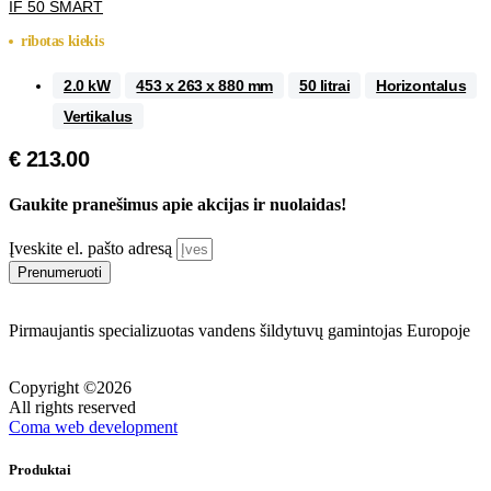
IF 50 SMART
ribotas kiekis
2.0 kW
453 x 263 x 880 mm
50 litrai
Horizontalus
Vertikalus
€
213.00
Gaukite pranešimus apie akcijas ir nuolaidas!
Įveskite el. pašto adresą
Prenumeruoti
Pirmaujantis specializuotas vandens šildytuvų gamintojas Europoje
Copyright ©2026
All rights reserved
Coma web development
Produktai