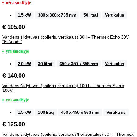
nėra sandėlyje
1.5 kW
380 x 380 x 735 mm
50 litrai
Vertikalus
€
105.00
Vandens šildytuvas (boileris, vertikalus) 30 l – Thermex Echo 30V
“E-Anods”
yra sandėlyje
2.0 kW
30 litrai
350 x 350 x 655 mm
Vertikalus
€
140.00
Vandens šildytuvas (boileris, vertikalus) 100 l – Thermex Sierra
100V
yra sandėlyje
1.5 kW
100 litrų
450 x 450 x 963 mm
Vertikalus
€
125.00
Vandens šildytuvas (boileris, vertikalus/horizontalus) 50 l – Thermex