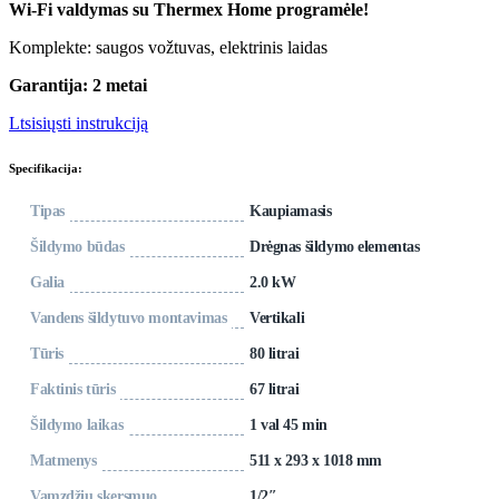
Wi-Fi valdymas su Thermex Home programėle!
Komplekte: saugos vožtuvas, elektrinis laidas
Garantija: 2 metai
Ltsisiųsti instrukciją
Specifikacija:
Tipas
Kaupiamasis
Šildymo būdas
Drėgnas šildymo elementas
Galia
2.0 kW
Vandens šildytuvo montavimas
Vertikali
Tūris
80 litrai
Faktinis tūris
67 litrai
Šildymo laikas
1 val 45 min
Matmenys
511 x 293 x 1018 mm
Vamzdžių skersmuo
1/2″