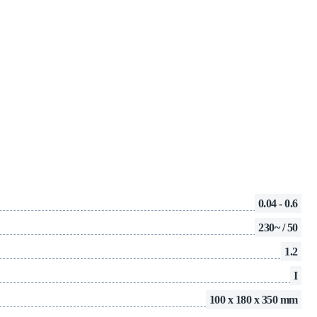
0.04 - 0.6
230~ / 50
1.2
I
100 x 180 x 350 mm