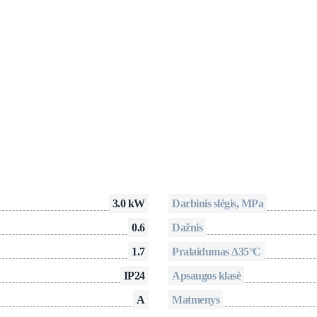
3.0 kW
Darbinis slėgis, MPa
0.6
Dažnis
1.7
Pralaidumas Δ35°C
IP24
Apsaugos klasė
A
Matmenys