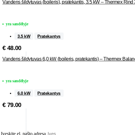
Vandens šildytuvas (boileris), pratekantis, 3.5 kW – Thermex Rin
yra sandėlyje
3.5 kW
Pratekantys
€
48.00
Vandens šildytuvas 6,0 kW (boileris, pratekantis) – Thermex Bala
yra sandėlyje
6.0 kW
Pratekantys
€
79.00
Gaukite pranešimus apie akcijas ir nuolaidas!
Įveskite el. pašto adresą