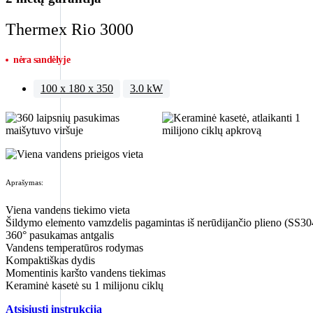
Thermex Rio 3000
nėra sandėlyje
100 x 180 x 350
3.0 kW
Aprašymas:
Viena vandens tiekimo vieta
Šildymo elemento vamzdelis pagamintas iš nerūdijančio plieno (SS30
360° pasukamas antgalis
Vandens temperatūros rodymas
Kompaktiškas dydis
Momentinis karšto vandens tiekimas
Keraminė kasetė su 1 milijonu ciklų
Atsisiųsti instrukciją