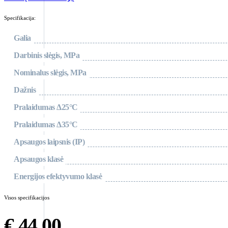
Specifikacija:
Galia
Darbinis slėgis, MPa
Nominalus slėgis, MPa
Dažnis
Pralaidumas Δ25°C
Pralaidumas Δ35°C
Apsaugos laipsnis (IP)
Apsaugos klasė
Energijos efektyvumo klasė
Visos specifikacijos
€
44.00