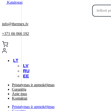
Katalogas
Products
search
info@thermex.lv
+371 66 066 192
LT
LV
RU
EE
Pristatymas ir apmokėjimas
Garantija
Apie mus
Kontaktai
Pristatymas ir apmokėjimas