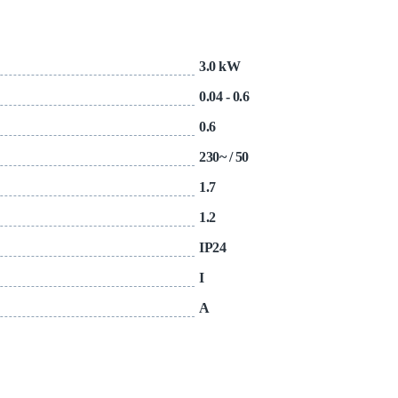
3.0 kW
0.04 - 0.6
0.6
230~ / 50
1.7
1.2
IP24
I
A