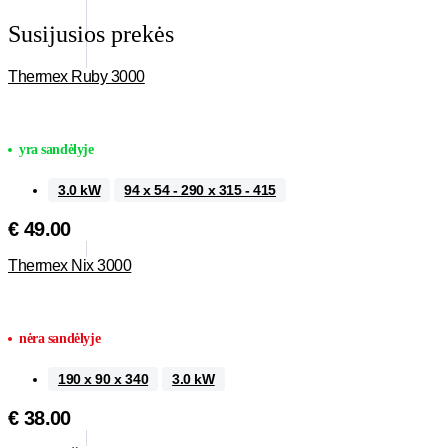
Susijusios prekės
Thermex Ruby 3000
yra sandėlyje
3.0 kW
94 x 54 - 290 x 315 - 415
€
49.00
Thermex Nix 3000
nėra sandėlyje
190 x 90 x 340
3.0 kW
€
38.00