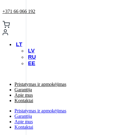
+371 66 066 192
LT
LV
RU
EE
Pristatymas ir apmokėjimas
Garantija
Apie mus
Kontaktai
Pristatymas ir apmokėjimas
Garantija
Apie mus
Kontaktai