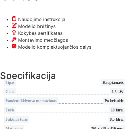
Naudojimo instrukcija
Modelio brėžinys
Kokybės sertifikatas
Montavimo medžiagos
Modelio komplektuojančios dalys
Specifikacija
Tipas
Kaupiamasis
Galia
1.5 kW
Vandens šildytuvo montavimas
Po kriaukle
Tūris
10 litrai
Faktinis tūris
8.5 litrai
Matmenys
291 x 278 x 416 mm