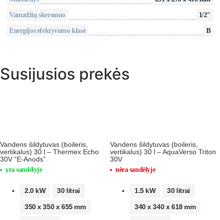
Vamzdžių skersmuo
1/2″
Energijos efektyvumo klasė
В
Susijusios prekės
Vandens šildytuvas (boileris,
Vandens šildytuvas (boileris,
vertikalus) 30 l – Thermex Echo
vertikalus) 30 l – AquaVerso Triton
30V “E-Anods”
30V
yra sandėlyje
nėra sandėlyje
2.0 kW
30 litrai
1.5 kW
30 litrai
350 x 350 x 655 mm
340 x 340 x 618 mm