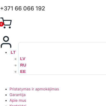
+371 66 066 192
0
LT
LV
RU
EE
Pristatymas ir apmokėjimas
Garantija
Apie mus