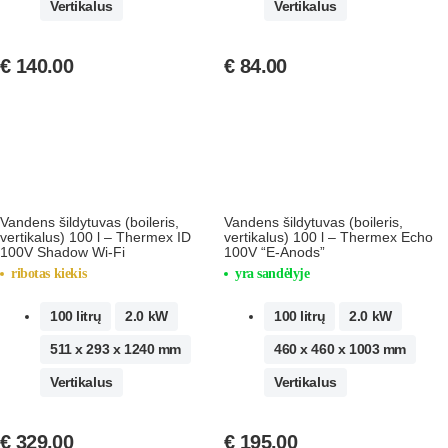
Vertikalus
Vertikalus
€
140.00
€
84.00
Vandens šildytuvas (boileris,
Vandens šildytuvas (boileris,
vertikalus) 100 l – Thermex ID
vertikalus) 100 l – Thermex Echo
100V Shadow Wi-Fi
100V “E-Anods”
ribotas kiekis
yra sandėlyje
100 litrų
2.0 kW
100 litrų
2.0 kW
511 x 293 x 1240 mm
460 x 460 x 1003 mm
Vertikalus
Vertikalus
€
329.00
€
195.00