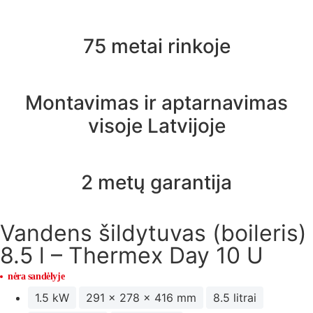
75 metai rinkoje
Montavimas ir aptarnavimas
visoje Latvijoje
2 metų garantija
Vandens šildytuvas (boileris)
8.5 l – Thermex Day 10 U
nėra sandėlyje
1.5 kW
291 x 278 x 416 mm
8.5 litrai