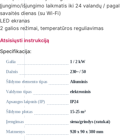
Įjungimo/išjungimo laikmatis iki 24 valandų / pagal
savaitės dienas (su Wi-Fi)
LED ekranas
2 galios režimai, temperatūros reguliavimas
Atsisiųsti instrukciją
Specifikacija:
Galia
1 / 2 kW
Dažnis
230~ / 50
Šildymo elemento tipas
Aliuminis
Valdymo tipas
elektroninis
Apsaugos laipsnis (IP)
IP24
Šildymo plotas
15-25 m²
Įrengimas
siena/grindys (ratukai)
Matmenys
920 x 90 x 380 mm