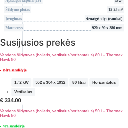
Apsaugos laipsnis (IP)
IP24
Šildymo plotas
15-25 m²
Įrengimas
siena/grindys (ratukai)
Matmenys
920 x 90 x 380 mm
Susijusios prekės
Vandens šildytuvas (boileris, vertikalus/horizontalus) 80 l – Thermex
Hawk 80
nėra sandėlyje
1 / 2 kW
552 x 304 x 1032
80 litrai
Horizontalus
Vertikalus
€
334.00
Vandens šildytuvas (boileris, vertikalus/horizontalus) 50 l – Thermex
Hawk 50
yra sandėlyje