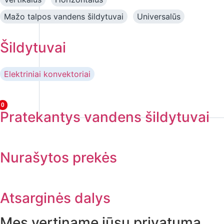
Mažo talpos vandens šildytuvai
Universalūs
Šildytuvai
Elektriniai konvektoriai
0
Pratekantys vandens šildytuvai
Nurašytos prekės
Atsarginės dalys
Mes vertiname jūsų privatumą