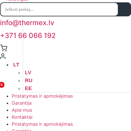
Products
search
info@thermex.lv
+371 66 066 192
LT
LV
RU
0
EE
Pristatymas ir apmokėjimas
Garantija
Apie mus
Kontaktai
Pristatymas ir apmokėjimas