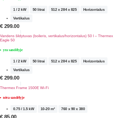
1 / 2 kW
50 litrai
512 x 284 x 825
Horizontalus
Vertikalus
€
299.00
Vandens šildytuvas (boileris, vertikalus/horizontalus) 50 l – Thermex
Eagle 50
yra sandėlyje
1 / 2 kW
50 litrai
512 x 284 x 825
Horizontalus
Vertikalus
€
299.00
Thermex Frame 1500E Wi-Fi
nėra sandėlyje
0.75 / 1.5 kW
10-20 m²
760 x 90 x 380
€
85.00