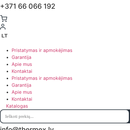
+371 66 066 192
LT
Pristatymas ir apmokėjimas
Garantija
Apie mus
Kontaktai
Pristatymas ir apmokėjimas
Garantija
Apie mus
Kontaktai
Katalogas
Products
search
info@thermex.lv