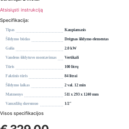
Atsisiųsti instrukciją
Specifikacija:
Tipas
Kaupiamasis
Šildymo būdas
Drėgnas šildymo elementas
Galia
2.0 kW
Vandens šildytuvo montavimas
Vertikali
Tūris
100 litrų
Faktinis tūris
84 litrai
Šildymo laikas
2 val. 12 min
Matmenys
511 x 293 x 1240 mm
Vamzdžių skersmuo
1/2″
Visos specifikacijos