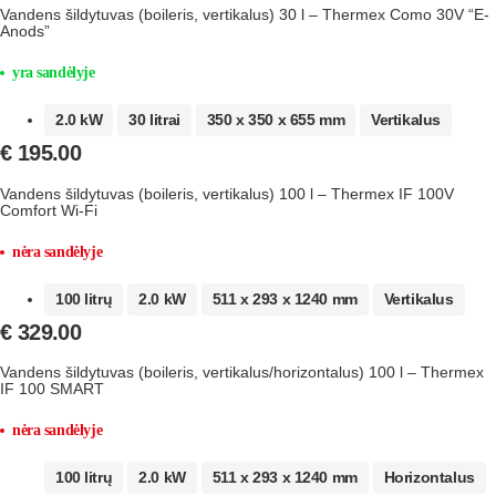
Vandens šildytuvas (boileris, vertikalus) 30 l – Thermex Como 30V “E-
Anods”
yra sandėlyje
2.0 kW
30 litrai
350 x 350 x 655 mm
Vertikalus
€
195.00
Vandens šildytuvas (boileris, vertikalus) 100 l – Thermex IF 100V
Comfort Wi-Fi
nėra sandėlyje
100 litrų
2.0 kW
511 x 293 x 1240 mm
Vertikalus
€
329.00
Vandens šildytuvas (boileris, vertikalus/horizontalus) 100 l – Thermex
IF 100 SMART
nėra sandėlyje
100 litrų
2.0 kW
511 x 293 x 1240 mm
Horizontalus