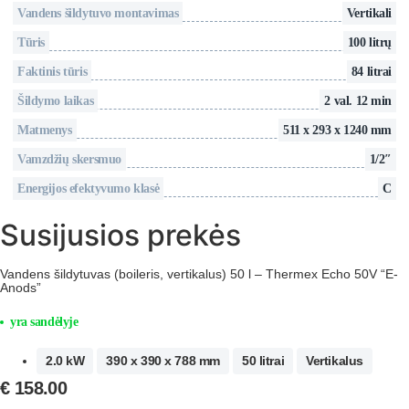
Vandens šildytuvo montavimas
Vertikali
Tūris
100 litrų
Faktinis tūris
84 litrai
Šildymo laikas
2 val. 12 min
Matmenys
511 x 293 x 1240 mm
Vamzdžių skersmuo
1/2″
Energijos efektyvumo klasė
C
Susijusios prekės
Vandens šildytuvas (boileris, vertikalus) 50 l – Thermex Echo 50V “E-
Anods”
yra sandėlyje
2.0 kW
390 x 390 x 788 mm
50 litrai
Vertikalus
€
158.00