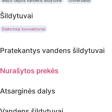
Mažo talpos vandens šildytuvai
Universalūs
Šildytuvai
Elektriniai konvektoriai
Pratekantys vandens šildytuvai
Nurašytos prekės
Atsarginės dalys
Vandens šildytuvai