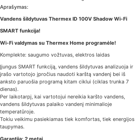
Aprašymas:
Vandens šildytuvas Thermex ID 100V Shadow Wi-Fi
SMART funkcija!
Wi-Fi valdymas su Thermex Home programėle!
Komplekte: saugumo vožtuvas, elektros laidas
Įjungus SMART funkciją, vandens šildytuvas analizuoja ir
įrašo vartotojo įpročius naudoti karštą vandenį bei iš
anksto paruošia programą kitam ciklui (ciklas trunka 7
dienas).
Per laikotarpį, kai vartotojui nereikia karšto vandens,
vandens šildytuvas palaiko vandenį minimalioje
temperatūroje.
Tokiu veikimu pasiekiamas tiek komfortas, tiek energijos
taupymas.
Garantija: 2 metai