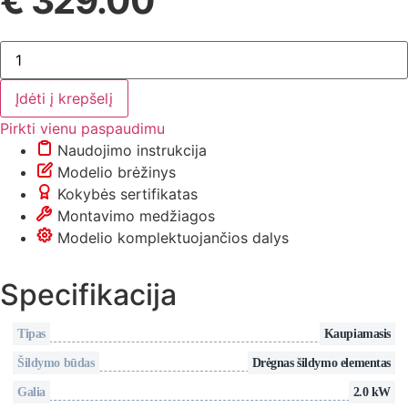
€
329.00
produkto
kiekis:
Vandens
šildytuvas
Įdėti į krepšelį
(boileris,
vertikalus)
Pirkti vienu paspaudimu
100
l
Naudojimo instrukcija
–
Modelio brėžinys
Thermex
ID
Kokybės sertifikatas
100V
Montavimo medžiagos
Shadow
Wi-
Modelio komplektuojančios dalys
Fi
Specifikacija
Tipas
Kaupiamasis
Šildymo būdas
Drėgnas šildymo elementas
Galia
2.0 kW