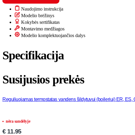
kW
Naudojimo instrukcija
vandens
šildytuvui
Modelio brėžinys
(boileriui)
Kokybės sertifikatas
IF
Montavimo medžiagos
SMART
Modelio komplektuojančios dalys
modeliams
Specifikacija
Susijusios prekės
Reguliuojamas termostatas vandens šildytuvui (boileriui) ER, ES, 
nėra sandėlyje
€
11.95