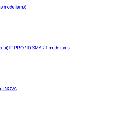
ems modeliams)
leriui) IF PRO / ID SMART modeliams
uvui NOVA