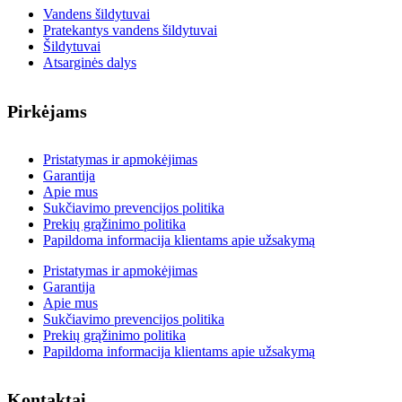
Vandens šildytuvai
Pratekantys vandens šildytuvai
Šildytuvai
Atsarginės dalys
Pirkėjams
Pristatymas ir apmokėjimas
Garantija
Apie mus
Sukčiavimo prevencijos politika
Prekių grąžinimo politika
Papildoma informacija klientams apie užsakymą
Pristatymas ir apmokėjimas
Garantija
Apie mus
Sukčiavimo prevencijos politika
Prekių grąžinimo politika
Papildoma informacija klientams apie užsakymą
Kontaktai