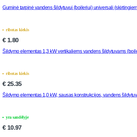
Guminė tarpinė vandens šildytuvui (boileriui) universali (skirtingi
ribotas kiekis
€
1.80
Šildymo elementas 1,3 kW vertikaliems vandens šildytuvams (boi
ribotas kiekis
€
25.35
Šildymo elementas 1,0 kW, sausas konstrukcijos, vandens šildyt
yra sandėlyje
€
10.97