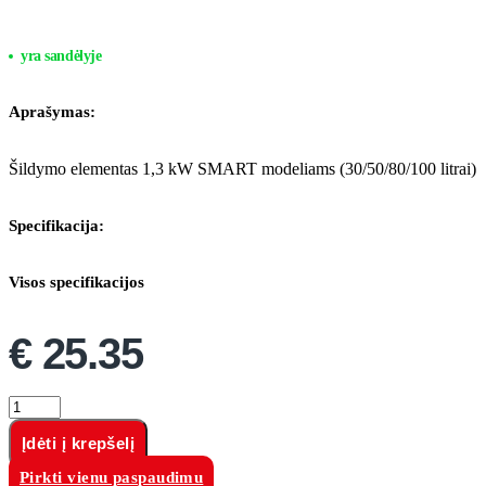
yra sandėlyje
Aprašymas:
Šildymo elementas 1,3 kW SMART modeliams (30/50/80/100 litrai)
Specifikacija:
Visos specifikacijos
€
25.35
produkto
kiekis:
Šildymo
Įdėti į krepšelį
elementas
Pirkti vienu paspaudimu
1,3