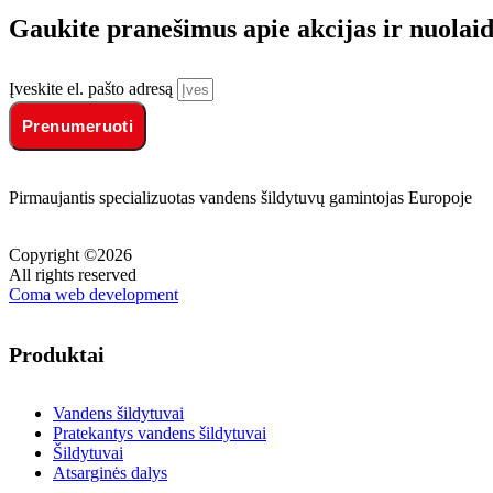
Gaukite pranešimus apie akcijas ir nuolaid
Įveskite el. pašto adresą
Prenumeruoti
Pirmaujantis specializuotas vandens šildytuvų gamintojas Europoje
Copyright ©2026
All rights reserved
Coma web development
Produktai
Vandens šildytuvai
Pratekantys vandens šildytuvai
Šildytuvai
Atsarginės dalys