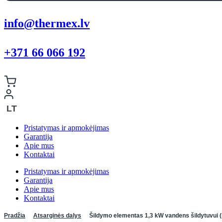
info@thermex.lv
+371 66 066 192
LT
Pristatymas ir apmokėjimas
Garantija
Apie mus
Kontaktai
Pristatymas ir apmokėjimas
Garantija
Apie mus
Kontaktai
Pradžia
Atsarginės dalys
Šildymo elementas 1,3 kW vandens šildytuvui 