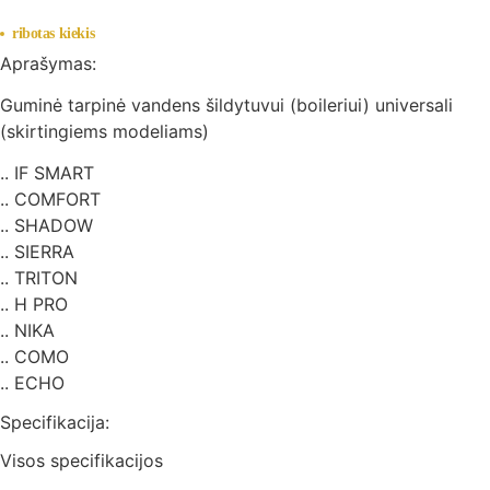
ribotas kiekis
Aprašymas:
Guminė tarpinė vandens šildytuvui (boileriui) universali
(skirtingiems modeliams)
.. IF SMART
.. COMFORT
.. SHADOW
.. SIERRA
.. TRITON
.. H PRO
.. NIKA
.. COMO
.. ECHO
Specifikacija:
Visos specifikacijos