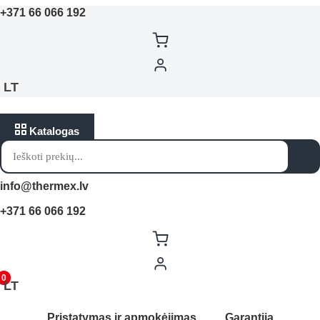
+371 66 066 192
LT
Katalogas
Products
search
info@thermex.lv
+371 66 066 192
0
LT
Pristatymas ir apmokėjimas
Garantija