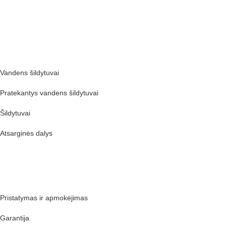
Coma web development
Produktai
Vandens šildytuvai
Pratekantys vandens šildytuvai
Šildytuvai
Atsarginės dalys
Pirkėjams
Pristatymas ir apmokėjimas
Garantija