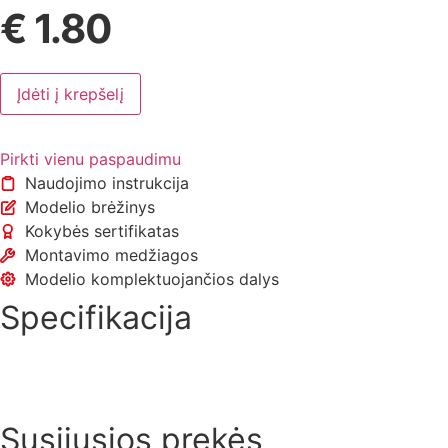
€
1.80
produkto
Įdėti į krepšelį
kiekis:
Guminė
tarpinė
vandens
Pirkti vienu paspaudimu
šildytuvui
(boileriui)
Naudojimo instrukcija
universali
Modelio brėžinys
(skirtingiems
modeliams)
Kokybės sertifikatas
Montavimo medžiagos
Modelio komplektuojančios dalys
Specifikacija
Susijusios prekės